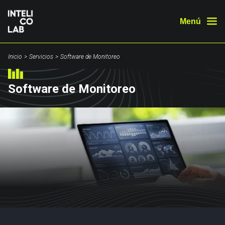
Navegac
Menú
Mostrar
principal
navegación
principal
Inicio
Servicios
Software de Monitoreo
Software de Monitoreo